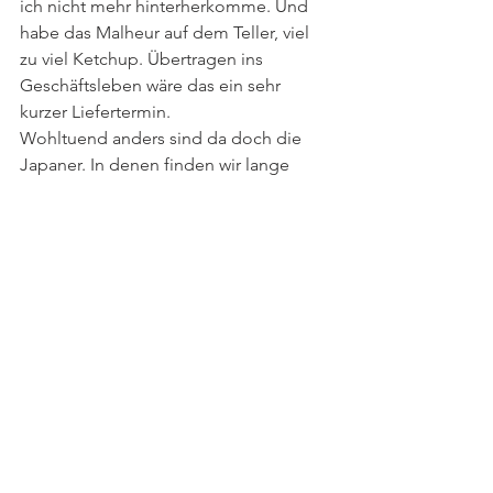
ich nicht mehr hinterherkomme. Und 
habe das Malheur auf dem Teller, viel 
zu viel Ketchup. Übertragen ins 
Geschäftsleben wäre das ein sehr 
kurzer Liefertermin. 
Wohltuend anders sind da doch die 
Japaner. In denen finden wir lange 
vorausplanenden Deutschen noch 
unseren Meister. In meinen Augen 
wollen die Japaner zuviel zu genau zu 
lange vorher wissen – was keine 
Flexibilität mehr ermöglicht.
Alle ansehen
Aktuelle Beiträge