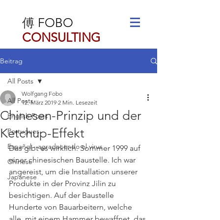
傅
FOBO
CONSULTING
Beitrag
All Posts
Wolfgang Fobo
All Posts
12. März 2019
2 Min. Lesezeit
Chinesen-Prinzip und der
English Posts
Ketchup-Effekt
Portugues
Español - agradecendo el virus
Das gibt es wirklich. Sommer 1999 auf 
einer chinesischen Baustelle. Ich war 
Chinese
angereist, um die Installation unserer 
Japanese
Produkte in der Provinz Jilin zu 
besichtigen. Auf der Baustelle 
Hunderte von Bauarbeitern, welche 
alle, mit einem Hammer bewaffnet, das 