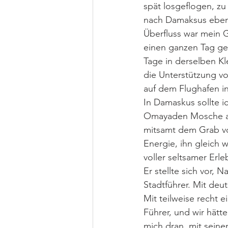
spät losgeflogen, z
nach Damaksus ebenfa
Überfluss war mein G
einen ganzen Tag ge
Tage in derselben Kl
die Unterstützung v
auf dem Flughafen i
In Damaskus sollte ic
Omayaden Mosche auf
mitsamt dem Grab vo
Energie, ihn gleich 
voller seltsamer Erl
Er stellte sich vor,
Stadtführer. Mit deu
Mit teilweise recht e
Führer, und wir hätte
mich dran, mit sein