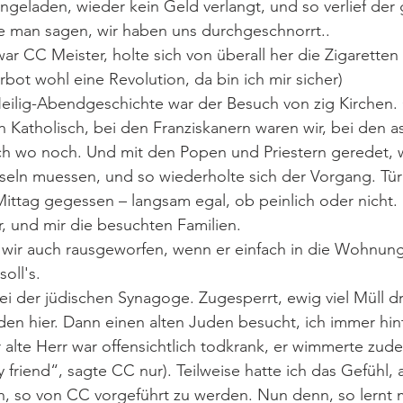
ngeladen, wieder kein Geld verlangt, und so verlief der 
 man sagen, wir haben uns durchgeschnorrt..
r CC Meister, holte sich von überall her die Zigaretten
bot wohl eine Revolution, da bin ich mir sicher)
ilig-Abendgeschichte war der Besuch von zig Kirchen. 
Katholisch, bei den Franziskanern waren wir, bei den as
ch wo noch. Und mit den Popen und Priestern geredet, 
seln muessen, und so wiederholte sich der Vorgang. Tür a
Mittag gegessen – langsam egal, ob peinlich oder nicht. 
r, und mir die besuchten Familien.
 wir auch rausgeworfen, wenn er einfach in die Wohnung
oll's. 
ei der jüdischen Synagoge. Zugesperrt, ewig viel Müll d
en hier. Dann einen alten Juden besucht, ich immer hin
alte Herr war offensichtlich todkrank, er wimmerte zud
friend“, sagte CC nur). Teilweise hatte ich das Gefühl,
ch, so von CC vorgeführt zu werden. Nun denn, so lernt