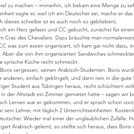
el zu machen – immerhin, ich bekam eine Menge zu se
nheit sagte er, weil ich ein Deutscher sei, mache er das 
ch dieses schreibe ist es auch noch so geblieben).
ch ein Herz gefasst und CC gebucht, zunächst für einen
m Crac des Chevaliers. Dazu bräuchte man normalerweis
C was zum essen organisiert, ich kam gar nicht dazu, i
. Aber die von ihm organisierten Sandwiches schmeckten
e syrische Küche recht schmeckt.
h Boris vergessen, seinen Arabisch-Studenten. Boris wurd
le anderen, einfach geklingelt, und dann rein in die gute 
ähriger Student aus Tübingen heraus, recht schüchtern wir
in der Altstadt ein Zimmer gemietet hatte – sagen wir b
sch Lernen war er gekommen, und er sprach schon vorzü
sein Lehrer, mit täglich 2 Unterrichtseinheiten. Kostenlo
Deutscher. Wieder mal einer der unglaublichen Zufälle. H
tgart Arabisch gelernt, so stellte sich heraus, dass Boris