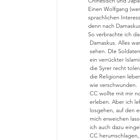
Chinesisch und Japa
Einen Wolfgang (wen
sprachlichen Interes
denn nach Damaskus 
So verbrachte ich d
 Damaskus. Alles war
 sehen. DIe Soldaten
 ein verrückter Isl
 die Syrer recht tole
 die Religionen lebe
 wie verschwunden. 
 CC wollte mit mir 
 erleben. Aber ich l
 losgehen, auf den e
 mich erweichen lass
 ich auch dazu einge
 CC herumschlagen, u