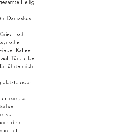
gesamte Heilig 
 (in Damaskus 
Griechisch 
syrischen 
wieder Kaffee 
uf, Tür zu, bei 
Er führte mich 
 platzte oder 
rum rum, es 
terher 
em vor 
 auch den 
 man gute 