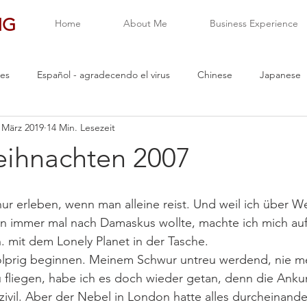
NG
Home
About Me
Business Experience
es
Español - agradecendo el virus
Chinese
Japanese
 März 2019
14 Min. Lesezeit
eihnachten 2007
r erleben, wenn man alleine reist. Und weil ich über W
hon immer mal nach Damaskus wollte, machte ich mich au
h. mit dem Lonely Planet in der Tasche.
holprig beginnen. Meinem Schwur untreu werdend, nie m
liegen, habe ich es doch wieder getan, denn die Ankunf
ivil. Aber der Nebel in London hatte alles durcheinande