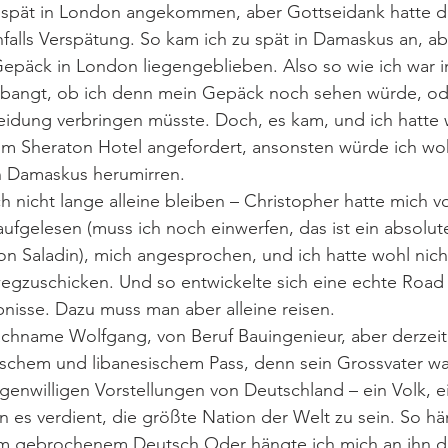
u spät in London angekommen, aber Gottseidank hatte d
lls Verspätung. So kam ich zu spät in Damaskus an, abe
epäck in London liegengeblieben. Also so wie ich war i
bangt, ob ich denn mein Gepäck noch sehen würde, ode
eidung verbringen müsste. Doch, es kam, und ich hatte 
om Sheraton Hotel angefordert, ansonsten würde ich wo
n Damaskus herumirren.
h nicht lange alleine bleiben – Christopher hatte mich vo
gelesen (muss ich noch einwerfen, das ist ein absolut
n Saladin), mich angesprochen, und ich hatte wohl nic
wegzuschicken. Und so entwickelte sich eine echte Road 
ebnisse. Dazu muss man aber alleine reisen.
 Nachname Wolfgang, von Beruf Bauingenieur, aber derzeit
tschem und libanesischem Pass, denn sein Grossvater wa
igenwilligen Vorstellungen von Deutschland – ein Volk, ei
n es verdient, die größte Nation der Welt zu sein. So hä
em gebrochenem Deutsch Oder hängte ich mich an ihn dr