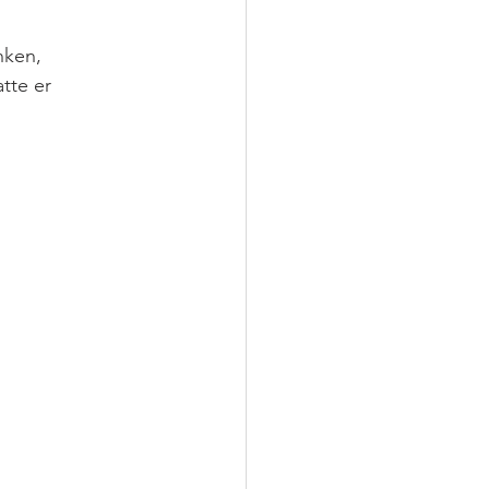
nken, 
tte er 