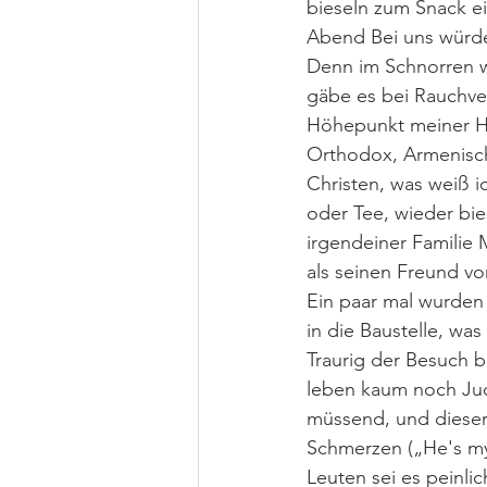
bieseln zum Snack ei
Abend Bei uns würde
Denn im Schnorren wa
gäbe es bei Rauchver
Höhepunkt meiner He
Orthodox, Armenisch 
Christen, was weiß i
oder Tee, wieder bie
irgendeiner Familie 
als seinen Freund vo
Ein paar mal wurden
in die Baustelle, was s
Traurig der Besuch b
leben kaum noch Jud
müssend, und dieser 
Schmerzen („He's my 
Leuten sei es peinli