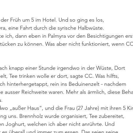
n der Früh um 5 im Hotel. Und so ging es los, 
ra, eine Fahrt durch die syrische Halbwüste. 
te ich, dann eben in Palmyra vor den Besichtigungen ers
hstücken zu können. Was aber nicht funktioniert, wenn C
 nach knapp einer Stunde irgendwo in der Wüste, Dort 
lt, Tee trinken wolle er dort, sagte CC. Was hilfts, 
 ich hinterhergetappt, rein ins Beduinenzelt - nachdem 
u.
o „außer Haus“, und die Frau (27 Jahre) mit ihren 5 Ki
ing uns. Brennholz wurde organisiert, Tee zubereitet, 
en Joghurt, welchen ich aber nicht anrührte. Und 
bt es überall und immer zum essen. Das seien seine 