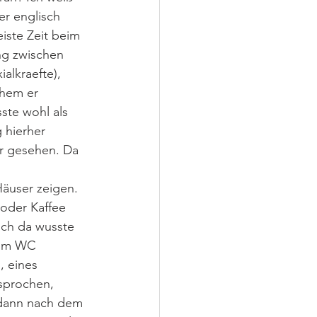
r englisch 
iste Zeit beim 
ng zwischen 
alkraefte), 
chem er 
ste wohl als 
 hierher 
er gesehen. Da 
Häuser zeigen. 
oder Kaffee 
uch da wusste 
zum WC 
 eines 
sprochen, 
 dann nach dem 