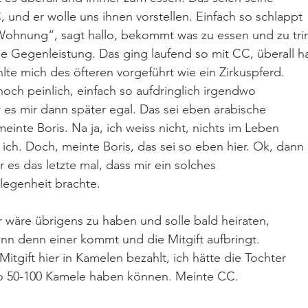
 und er wolle uns ihnen vorstellen. Einfach so schlappt 
„Wohnung“, sagt hallo, bekommt was zu essen und zu tri
e Gegenleistung. Das ging laufend so mit CC, überall ha
hlte mich des öfteren vorgeführt wie ein Zirkuspferd. 
noch peinlich, einfach so aufdringlich irgendwo 
r es mir dann später egal. Das sei eben arabische 
meinte Boris. Na ja, ich weiss nicht, nichts im Leben 
 ich. Doch, meinte Boris, das sei so eben hier. Ok, dann 
r es das letzte mal, dass mir ein solches 
rlegenheit brachte. 
r wäre übrigens zu haben und solle bald heiraten, 
enn denn einer kommt und die Mitgift aufbringt. 
 Mitgift hier in Kamelen bezahlt, ich hätte die Tochter 
 so 50-100 Kamele haben können. Meinte CC. 