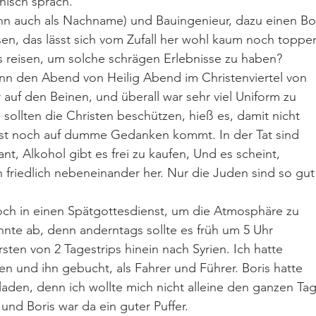
nisch sprach. 
n auch als Nachname) und Bauingenieur, dazu einen Bor
sen, das lässt sich vom Zufall her wohl kaum noch toppe
reisen, um solche schrägen Erlebnisse zu haben?
ann den Abend von Heilig Abend im Christenviertel von 
 auf den Beinen, und überall war sehr viel Uniform zu 
 sollten die Christen beschützen, hieß es, damit nicht 
amist noch auf dumme Gedanken kommt. In der Tat sind 
rant, Alkohol gibt es frei zu kaufen, Und es scheint, 
n friedlich nebeneinander her. Nur die Juden sind so gut
noch in einen Spätgottesdienst, um die Atmosphäre zu 
ehnte ab, denn anderntags sollte es früh um 5 Uhr 
rsten von 2 Tagestrips hinein nach Syrien. Ich hatte 
en und ihn gebucht, als Fahrer und Führer. Boris hatte 
laden, denn ich wollte mich nicht alleine den ganzen Tag
nd Boris war da ein guter Puffer. 