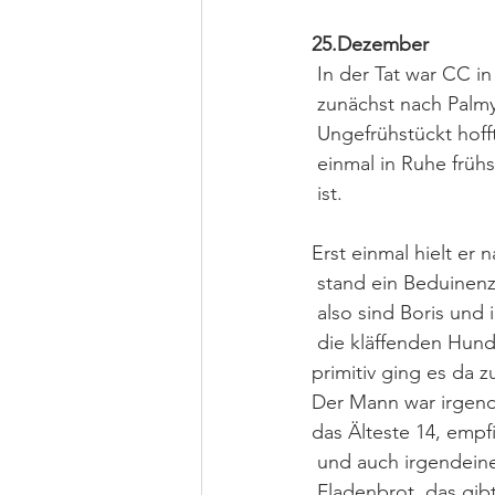
25.Dezember
 In der Tat war CC i
 zunächst nach Palmy
 Ungefrühstückt hoff
 einmal in Ruhe frü
 ist. 
Erst einmal hielt er
 stand ein Beduinenze
 also sind Boris und
 die kläffenden Hunde ausser Reichweite waren. Mehr als ärmlich, diese Behausung, sehr 
primitiv ging es da z
Der Mann war irgendw
das Älteste 14, empf
 und auch irgendein
 Fladenbrot, das gi