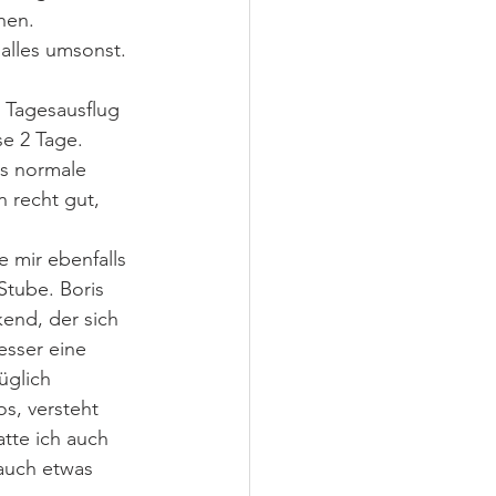
hen.
alles umsonst. 
 Tagesausflug 
e 2 Tage.
ns normale 
 recht gut, 
e mir ebenfalls 
Stube. Boris 
kend, der sich 
esser eine 
glich 
s, versteht 
atte ich auch 
 auch etwas 